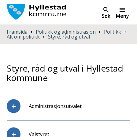
Søk
Meny
Du er her:
Framsida
Politikk og administrasjon
Politikk
Alt om politikk
Styre, råd og utval
Styre, råd og utval i Hyllestad
kommune
Administrasjonsutvalet
Valstyret