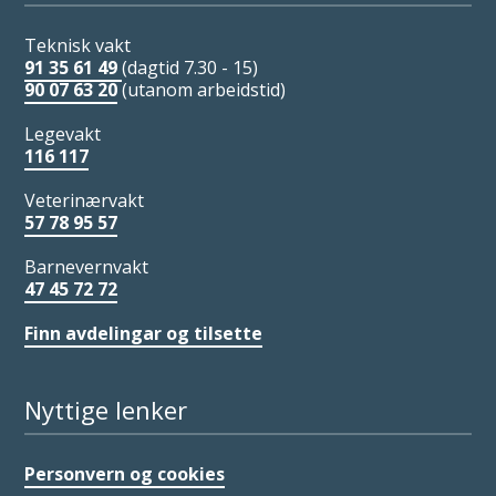
Teknisk vakt
91 35 61 49
(dagtid 7.30 - 15)
90 07 63 20
(utanom arbeidstid)
Legevakt
116 117
Veterinærvakt
57 78 95 57
Barnevernvakt
47 45 72 72
Finn avdelingar og tilsette
Nyttige lenker
Personvern og cookies