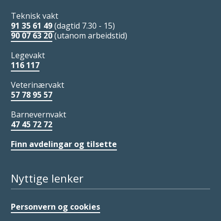
Teknisk vakt
91 35 61 49
(dagtid 7.30 - 15)
90 07 63 20
(utanom arbeidstid)
Legevakt
116 117
Veterinærvakt
57 78 95 57
Barnevernvakt
47 45 72 72
Finn avdelingar og tilsette
Nyttige lenker
Personvern og cookies