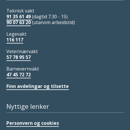
Teknisk vakt
91 35 61 49
(dagtid 7.30 - 15)
90 07 63 20
(utanom arbeidstid)
Legevakt
116 117
Veterinærvakt
57 78 95 57
Barnevernvakt
47 45 72 72
Finn avdelingar og tilsette
Nyttige lenker
Personvern og cookies