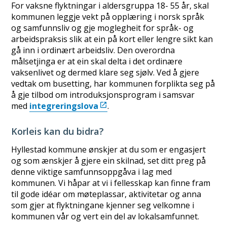
For vaksne flyktningar i aldersgruppa 18- 55 år, skal
kommunen leggje vekt på opplæring i norsk språk
og samfunnsliv og gje moglegheit for språk- og
arbeidspraksis slik at ein på kort eller lengre sikt kan
gå inn i ordinært arbeidsliv. Den overordna
målsetjinga er at ein skal delta i det ordinære
vaksenlivet og dermed klare seg sjølv. Ved å gjere
vedtak om busetting, har kommunen forplikta seg på
å gje tilbod om introduksjonsprogram i samsvar
med
integreringslova
.
Korleis kan du bidra?
Hyllestad kommune ønskjer at du som er engasjert
og som ænskjer å gjere ein skilnad, set ditt preg på
denne viktige samfunnsoppgåva i lag med
kommunen. Vi håpar at vi i fellesskap kan finne fram
til gode idéar om møteplassar, aktivitetar og anna
som gjer at flyktningane kjenner seg velkomne i
kommunen vår og vert ein del av lokalsamfunnet.