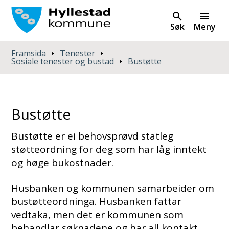
Søk
Meny
Du er her:
Framsida
Tenester
Sosiale tenester og bustad
Bustøtte
Bustøtte
Bustøtte er ei behovsprøvd statleg
støtteordning for deg som har låg inntekt
og høge bukostnader.
Husbanken og kommunen samarbeider om
bustøtteordninga. Husbanken fattar
vedtaka, men det er kommunen som
behandlar søknadene og har all kontakt