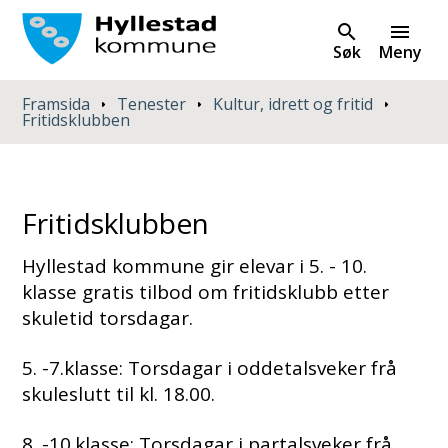
Søk
Meny
Du er her:
Framsida
Tenester
Kultur, idrett og fritid
Fritidsklubben
Fritidsklubben
Hyllestad kommune gir elevar i 5. - 10.
klasse gratis tilbod om fritidsklubb etter
skuletid torsdagar.
5. -7.klasse: Torsdagar i oddetalsveker frå
skuleslutt til kl. 18.00.
8. -10.klasse: Torsdagar i partalsveker frå