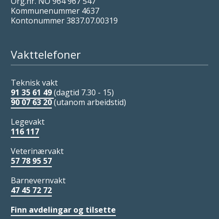
Org.nr. NO 964 967 547
Kommunenummer 4637
Kontonummer 3837.07.00319
Vakttelefoner
Teknisk vakt
91 35 61 49
(dagtid 7.30 - 15)
90 07 63 20
(utanom arbeidstid)
Legevakt
116 117
Veterinærvakt
57 78 95 57
Barnevernvakt
47 45 72 72
Finn avdelingar og tilsette