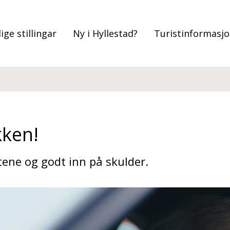
ige stillingar
Ny i Hyllestad?
Turistinformasj
kken!
ene og godt inn på skulder.