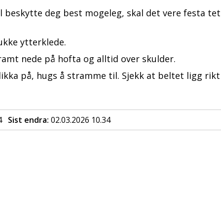
al beskytte deg best mogeleg, skal det vere festa tet
.
jukke ytterklede.
tramt nede på hofta og alltid over skulder.
likka på, hugs å stramme til. Sjekk at beltet ligg rikt
4
Sist endra
02.03.2026 10.34