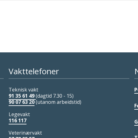
Vakttelefoner
Teknisk vakt
P
91 35 61 49
(dagtid 7.30 - 15)
90 07 63 20
(utanom arbeidstid)
F
Legevakt
116 117
G
Veterinærvakt
T