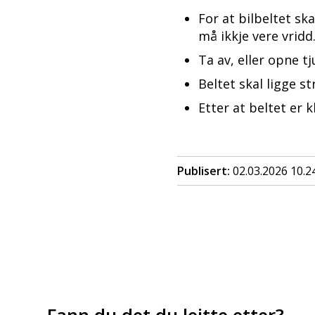
For at bilbeltet sk
må ikkje vere vridd
Ta av, eller opne t
Beltet skal ligge s
Etter at beltet er k
Publisert
02.03.2026 10.2
Fann du det du leitte etter?