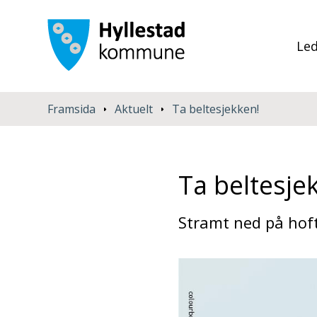
Led
Du er her:
Framsida
Aktuelt
Ta beltesjekken!
Ta beltesje
Stramt ned på hoft