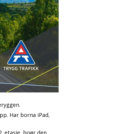
eryggen.
opp. Har borna iPad,
2. etasje, boør den