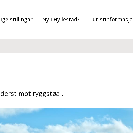
ige stillingar
Ny i Hyllestad?
Turistinformasj
!
derst mot ryggstøa!.