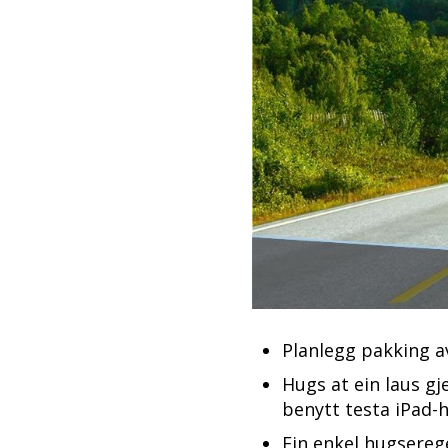
Planlegg pakking av
Hugs at ein laus gj
benytt testa iPad-ho
Ein enkel hugserege