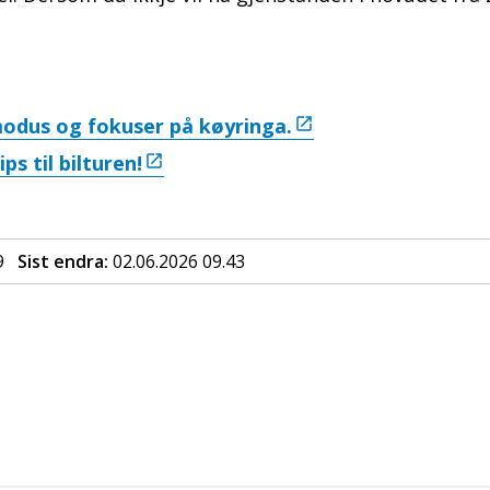
modus og fokuser på køyringa.
ps til bilturen!
9
Sist endra
02.06.2026 09.43