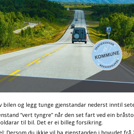
 bilen og legg tunge gjenstandar nederst inntil set
enstand “vert tyngre” når den set fart ved ein bråst
ldarar til bil. Det er ei billeg forsikring.
l: Dersom du ikkje vil ha gjenstanden i hovudet frå 