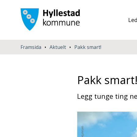
Led
Du er her:
Framsida
Aktuelt
Pakk smart!
Pakk smart
Legg tunge ting ne