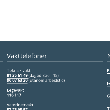
Vakttelefoner
Teknisk vakt
P
91 35 61 49
(dagtid 7.30 - 15)
90 07 63 20
(utanom arbeidstid)
F
Legevakt
116 117
G
Veterinærvakt
T
57 78 95 57