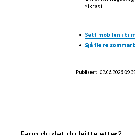
sikrast.
Sett mobilen i bil
Sjå fleire sommarti
Publisert
02.06.2026 09.3
Fann du det du leitte etter?