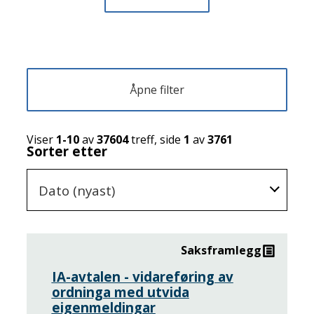
Åpne filter
Viser
1-10
av
37604
treff, side
1
av
3761
Sorter etter
Dato (nyast)
Saksframlegg
Resultatside
med
IA-avtalen - vidareføring av
ordninga med utvida
saker
eigenmeldingar