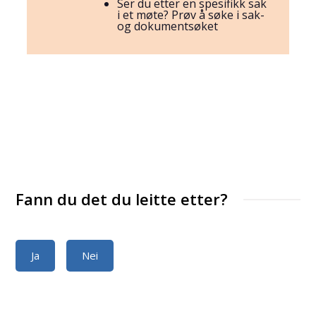
Ser du etter en spesifikk sak
i et møte? Prøv å søke i sak-
og dokumentsøket
Fann du det du leitte etter?
Ja
Nei