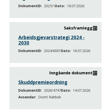
og
DokumentID
2025/1
Dato
16.07.2026
dokumenter
Saksframlegg
Arbeidsgjevarstrategi 2024 -
2030
DokumentID
2024/6001
Dato
16.07.2026
Inngåande dokument
Skuddpremieordning
DokumentID
2026/4747
Dato
14.07.2026
Avsendar
Dorrit Rahbek