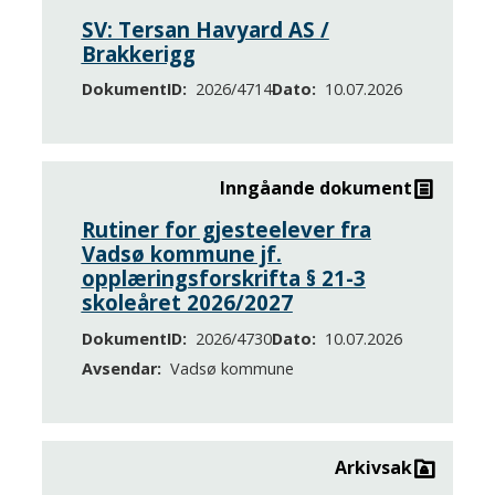
SV: Tersan Havyard AS /
Brakkerigg
DokumentID
2026/4714
Dato
10.07.2026
Inngåande dokument
Rutiner for gjesteelever fra
Vadsø kommune jf.
opplæringsforskrifta § 21-3
skoleåret 2026/2027
DokumentID
2026/4730
Dato
10.07.2026
Avsendar
Vadsø kommune
Arkivsak