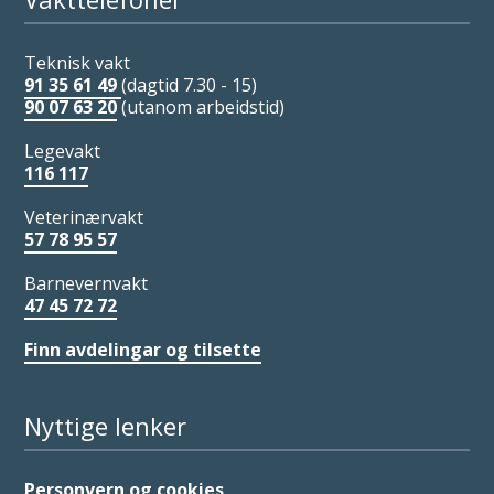
Teknisk vakt
91 35 61 49
(dagtid 7.30 - 15)
90 07 63 20
(utanom arbeidstid)
Legevakt
116 117
Veterinærvakt
57 78 95 57
Barnevernvakt
47 45 72 72
Finn avdelingar og tilsette
Nyttige lenker
Personvern og cookies