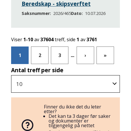
Beredskap - skipsverftet
Saksnummer
2026/465
Dato
10.07.2026
Viser
1-10
av
37604
treff, side
1
av
3761
1
2
3
...
›
»
Antal treff per side
10
Finner du ikke det du leter
etter?
Det kan ta 3 dager før saker
og dokumenter er
tilgjengelig på nettet